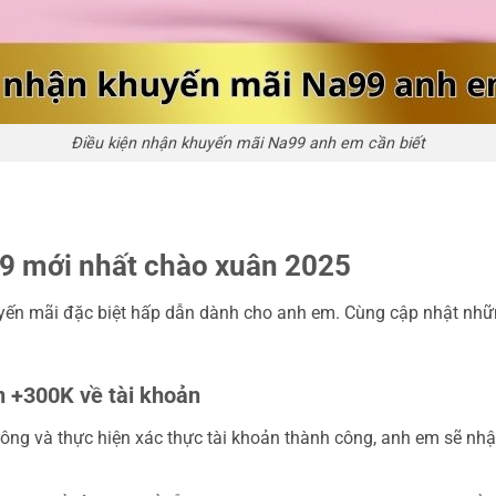
Điều kiện nhận khuyến mãi Na99 anh em cần biết
9 mới nhất chào xuân 2025
uyến mãi đặc biệt hấp dẫn dành cho anh em. Cùng cập nhật nhữ
n +300K về tài khoản
công và thực hiện xác thực tài khoản thành công, anh em sẽ nh