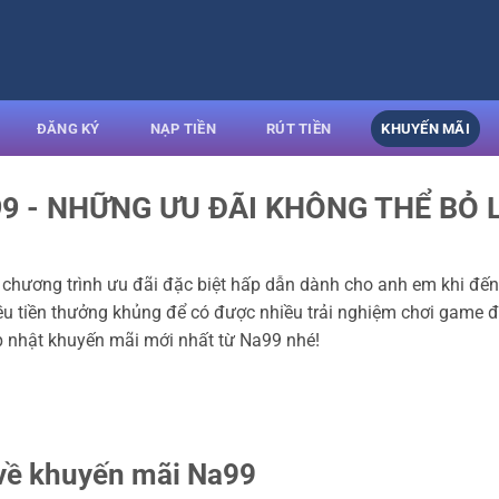
ĐĂNG KÝ
NẠP TIỀN
RÚT TIỀN
KHUYẾN MÃI
9 - NHỮNG ƯU ĐÃI KHÔNG THỂ BỎ 
 chương trình ưu đãi đặc biệt hấp dẫn dành cho anh em khi đế
 tiền thưởng khủng để có được nhiều trải nghiệm chơi game đổi
p nhật khuyến mãi mới nhất từ Na99 nhé!
t về khuyến mãi Na99