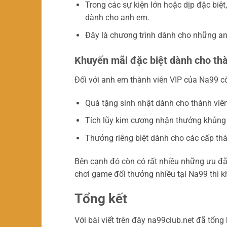
Trong các sự kiện lớn hoặc dịp đặc biệt
dành cho anh em.
Đây là chương trình dành cho những an
Khuyến mãi đặc biệt dành cho thà
Đối với anh em thành viên VIP của Na99 cò
Quà tặng sinh nhật dành cho thành viê
Tích lũy kim cương nhận thưởng khủng
Thưởng riêng biệt dành cho các cấp thà
Bên cạnh đó còn có rất nhiều những ưu đ
chơi game đổi thưởng nhiều tại Na99 thì
Tổng kết
Với bài viết trên đây na99club.net đã tổng