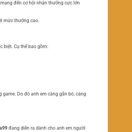
ai, mang đến cơ hội nhận thưởng cực lớn
với mức thưởng cao.
c biệt. Cụ thể bao gồm:
ng game. Do đó anh em càng gắn bó, càng
a99
đang diễn ra dành cho anh em người