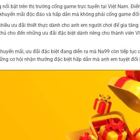
nổi bật trên thị trường cổng game trực tuyến tại Việt Nam. Đi
 khuyến mãi độc đáo và hấp dẫn mà không phải cổng game đổi
ều ưu đãi thiết thực dành cho anh em người chơi để gia tăng v
ủ cho đến những ưu đãi đặc biệt dành riêng cho thành viên VIP
khuyến mãi, ưu đãi đặc biệt đang diễn ra mà Na99 còn tiếp tục 
ững cơ hội nhận thưởng đặc biệt hấp dẫn mà anh em tuyệt đối 