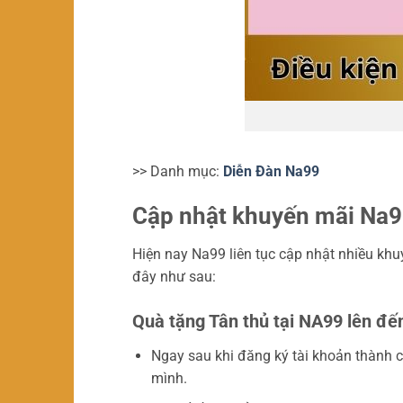
>> Danh mục:
Diễn Đàn Na99
Cập nhật khuyến mãi Na9
Hiện nay Na99 liên tục cập nhật nhiều kh
đây như sau:
Quà tặng Tân thủ tại NA99 lên đế
Ngay sau khi đăng ký tài khoản thành 
mình.