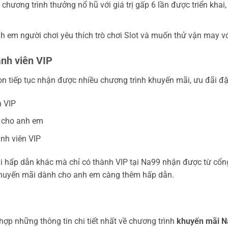
, chương trình thưởng nổ hũ với giá trị gấp 6 lần được triển kh
h em người chơi yêu thích trò chơi Slot và muốn thử vận may 
nh viên VIP
n tiếp tục nhận được nhiều chương trình khuyến mãi, ưu đãi đặ
n VIP
 cho anh em
nh viên VIP
ãi hấp dẫn khác mà chỉ có thành VIP tại Na99 nhận được từ cổ
 khuyến mãi dành cho anh em càng thêm hấp dẫn.
 hợp những thông tin chi tiết nhất về chương trình
khuyến mãi N