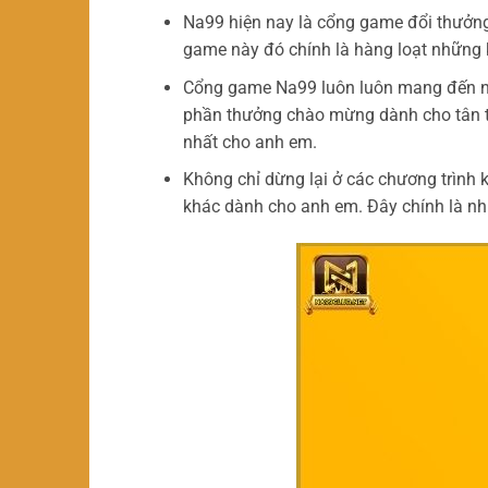
Na99 hiện nay là cổng game đổi thưởng 
game này đó chính là hàng loạt những
Cổng game Na99 luôn luôn mang đến nhi
phần thưởng chào mừng dành cho tân th
nhất cho anh em.
Không chỉ dừng lại ở các chương trình 
khác dành cho anh em. Đây chính là nh